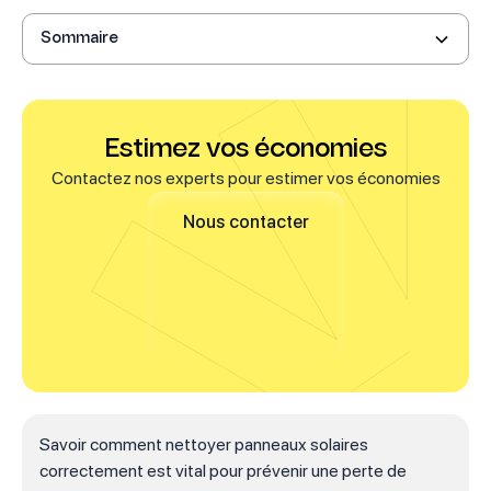
Pourquoi un nettoyage régulier de vos panneaux solaires est-
il essentiel ?
Quand faut-il nettoyer ses panneaux solaires ?
Sommaire
La méthode pas à pas pour nettoyer ses panneaux solaires
soi-même
Comment dépoussiérer et vérifier votre onduleur ?
Les erreurs à ne pas commettre pour ne pas endommager
votre installation
Estimez vos économies
Contactez nos experts pour estimer vos économies
Nous contacter
Savoir comment nettoyer panneaux solaires
correctement est vital pour prévenir une perte de