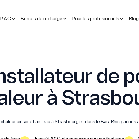
P.A.C
Bornes de recharge
Pour les profesionnels
Blog
installateur de 
aleur à Strasbo
chaleur air-air et air-eau à Strasbourg et dans le Bas-Rhin par nos a
e de frais
Jusqu'à 60% d'économies sur vos factures