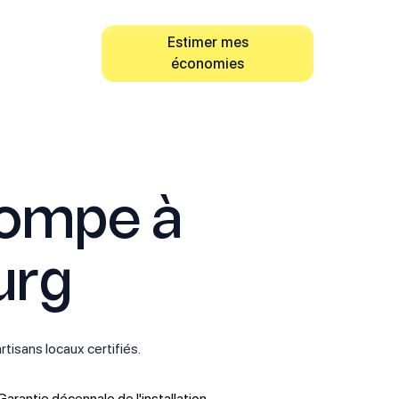
Estimer mes
économies
pompe à
urg
rtisans locaux certifiés.
Garantie décennale de l'installation