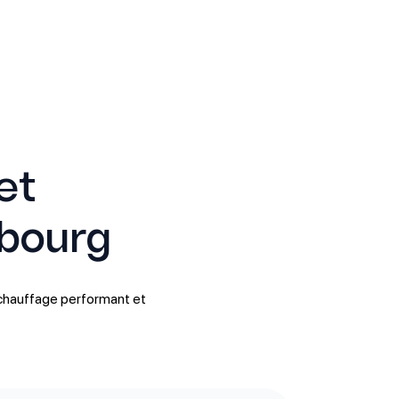
et
sbourg
chauffage performant et